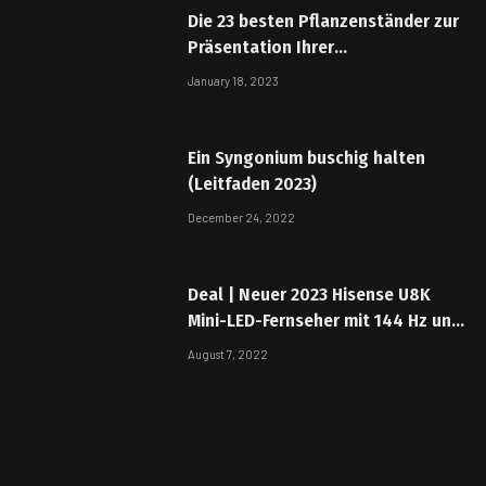
Die 23 besten Pflanzenständer zur
Präsentation Ihrer
Zimmerpflanzen im Jahr 2023
January 18, 2023
Ein Syngonium buschig halten
(Leitfaden 2023)
December 24, 2022
Deal | Neuer 2023 Hisense U8K
Mini-LED-Fernseher mit 144 Hz und
1.500 Nits bereits um 38 %
August 7, 2022
reduziert