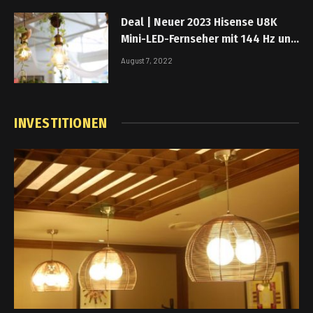
Deal | Neuer 2023 Hisense U8K
Mini-LED-Fernseher mit 144 Hz und
1.500 Nits bereits um 38 %
August 7, 2022
reduziert
INVESTITIONEN