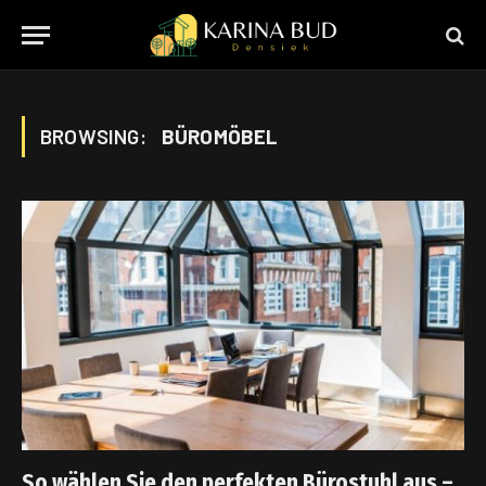
BROWSING:
BÜROMÖBEL
So wählen Sie den perfekten Bürostuhl aus –